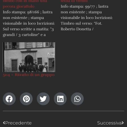
bimbo con in mano una
sedia di vimini
pecora giocattolo
Info stampa: 99/77 ; lastra
Info stampa: 98/166 ; lastra
non esistente ; stampa
non esistente ; stampa
visionabile in loco Iscrizioni:
visionabile in loco Iscrizioni:
Timbro sul verso: "Fot.
Sul verso scritte a matita: "3
Roberto Donetta /
grandi / 3 cartoline" e a
Corzoneso"
penna "A 17" e "106"
5114 – Ritratto di un gruppo
Precedente
Successiva