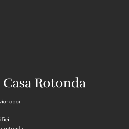
 Casa Rotonda
vio:
0001
ifici
a rotonda