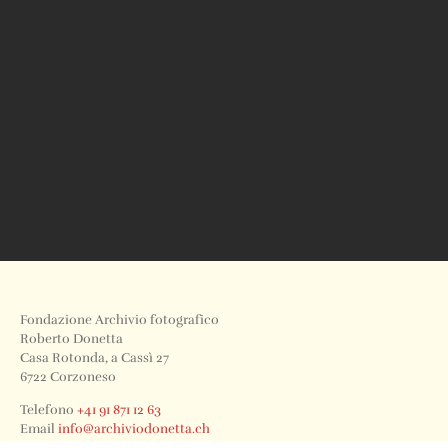
Fondazione Archivio fotografico
Roberto Donetta
Casa Rotonda, a Cassì 27
6722 Corzoneso
Telefono
+41 91 871 12 63
Email
info@archiviodonetta.ch