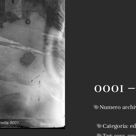
0001 –
Numero archi
Categoria:
ed
Tag:
casa
,
cas