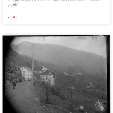
9.9.28”.
VEDI »