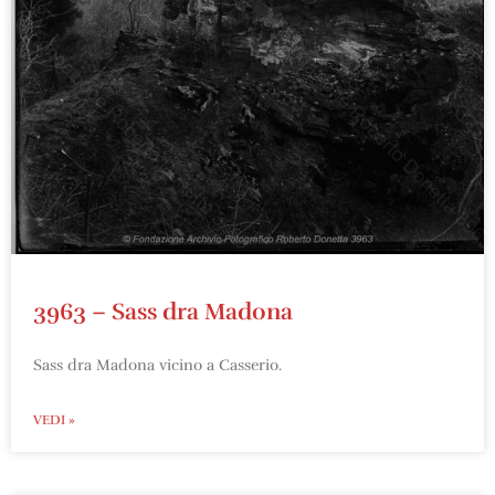
3963 – Sass dra Madona
Sass dra Madona vicino a Casserio.
VEDI »