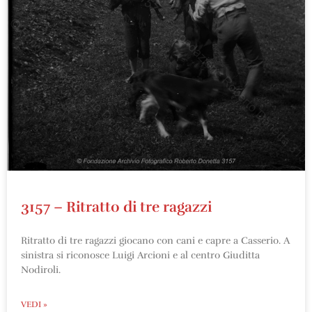
3157 – Ritratto di tre ragazzi
Ritratto di tre ragazzi giocano con cani e capre a Casserio. A
sinistra si riconosce Luigi Arcioni e al centro Giuditta
Nodiroli.
VEDI »