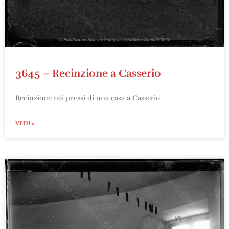
3645 – Recinzione a Casserio
Recinzione nei pressi di una casa a Casserio.
VEDI »