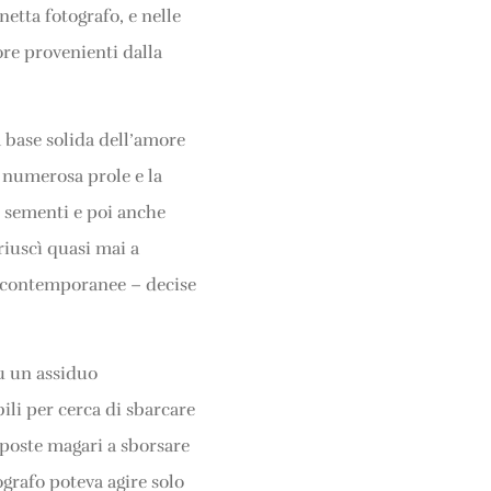
etta fotografo, e nelle
ore provenienti dalla
 base solida dell’amore
a numerosa prole e la
i sementi e poi anche
riuscì quasi mai a
e contemporanee – decise
fu un assiduo
ili per cerca di sbarcare
sposte magari a sborsare
grafo poteva agire solo