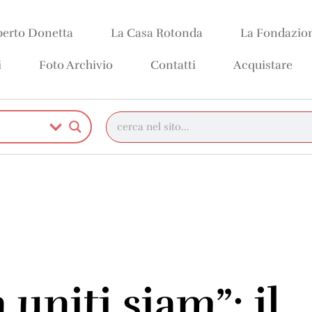
erto Donetta
La Casa Rotonda
La Fondazio
i
Foto Archivio
Contatti
Acquistare
 uniti siam”: il