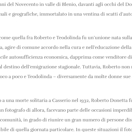
i del Novecento in valle di Blenio, davanti agli occhi del Don
ali e geografiche, immortalato in una ventina di scatti d’aut
come quella fra Roberto e Teodolinda fu un’unione nata sulla
ca, agire di comune accordo nella cura e nell’educazione dell
 facile autosufficienza economica, dapprima come venditore d
l destino dell’emigrazione stagionale. Tuttavia, Roberto non 
dò poco a poco e Teodolinda – diversamente da molte donne su
ro a una morte solitaria a Casserio nel 1932, Roberto Donetta 
 fotografo di allora, facevano parte delle occasioni imperdib
la comunità, in grado di riunire un gran numero di persone di
e di quella giornata particolare. In queste situazioni il foto