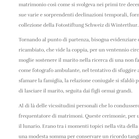
matrimonio così come si svolgeva nei primi tre decenn
sue varie e sorprendenti declinazioni temporali, form
collezione della Fotostiftung Schweiz di Winterthur.
Tornando al punto di partenza, bisogna evidenziare 
ricambiato, che vide la coppia, per un ventennio cir
moglie sostenere il marito nella ricerca di una non
come fotografo ambulante, nel tentativo di sfuggire a
sfamare la famiglia, la relazione coniugale si sfal
di lasciare il marito, seguita dai figli ormai grandi.
Al di là delle vicssitudini personali che lo condusse
frequentatore di matrimoni. Queste cerimonie, per un
il lunario. Erano tra i momenti topici nella vita del
una modesta somma per conservare un ricordo tangibil