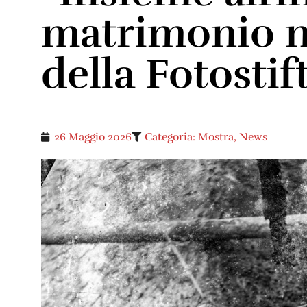
matrimonio ne
della Fotosti
26 Maggio 2026
Categoria:
Mostra
,
News