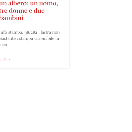
un albero; un uomo,
tre donne e due
bambini
Info stampa: 98/282 ; lastra non
esistente ; stampa visionabile in
loco
VEDI »