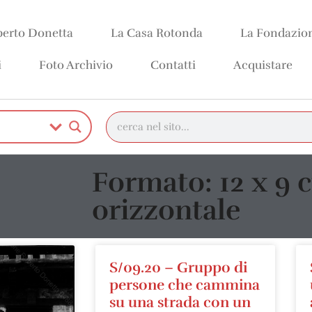
erto Donetta
La Casa Rotonda
La Fondazio
i
Foto Archivio
Contatti
Acquistare
Formato: 12 x 9 
orizzontale
S/09.20 – Gruppo di
persone che cammina
su una strada con un