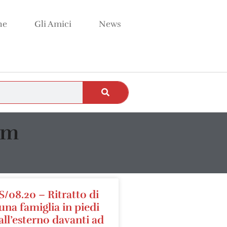
ne
Gli Amici
News
cm
S/08.20 – Ritratto di
una famiglia in piedi
all’esterno davanti ad