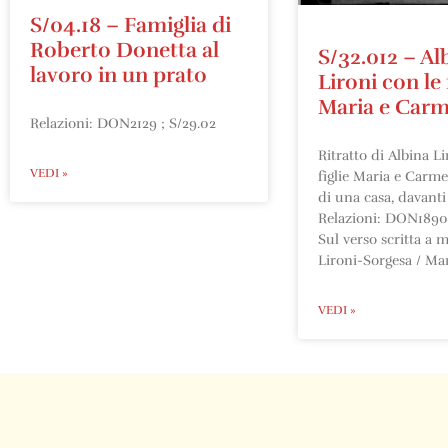
S/04.18 – Famiglia di
Roberto Donetta al
S/32.012 – Al
lavoro in un prato
Lironi con le 
Maria e Car
Relazioni: DON2129 ; S/29.02
Ritratto di Albina Li
VEDI »
figlie Maria e Carme
di una casa, davant
Relazioni: DON1890 
Sul verso scritta a m
Lironi-Sorgesa / Ma
VEDI »