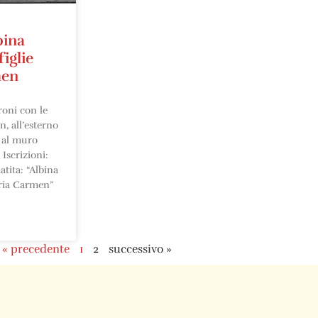
bina
figlie
men
roni con le
n, all’esterno
i al muro
Iscrizioni:
atita: “Albina
ria Carmen”
« precedente
1
2
successivo »