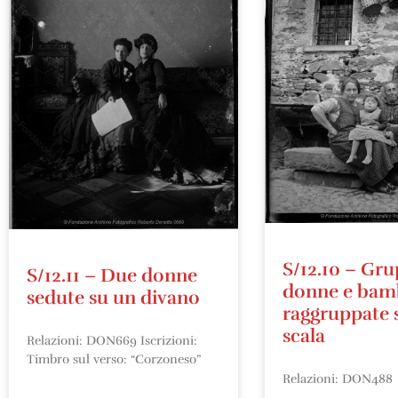
S/12.10 – Gru
S/12.11 – Due donne
donne e bam
sedute su un divano
raggruppate 
scala
Relazioni: DON669 Iscrizioni:
Timbro sul verso: “Corzoneso”
Relazioni: DON488