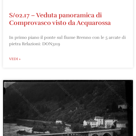
S/02.17 – Veduta panoramica di
Comprovasco visto da Acquarossa
In primo piano il ponte sul fiume Brenno con le 5 arcate di
pietra Relazioni: DON3119
VEDI »