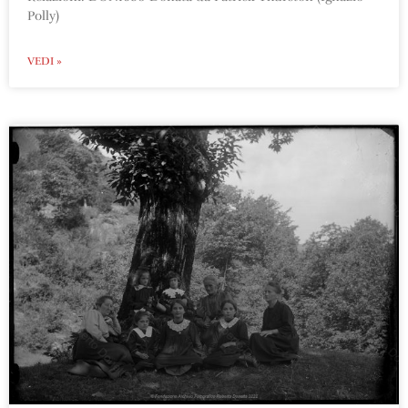
Polly)
VEDI »