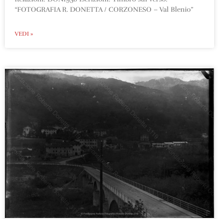
“FOTOGRAFIA R. DONETTA / CORZONESO – Val Blenio”
VEDI »