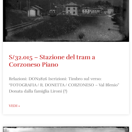
S/32.015 – Stazione del tram a
Corzoneso Piano
Relazioni: DON2826 Iscrizioni: Timbro sul verso:
“FOTOGRAFIA / R. DONETTA / CORZONESO – Val Blenio”
Donata dalla famiglia Lironi (?)
VEDI »