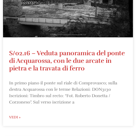
S/02.16 – Veduta panoramica del ponte
di Acquarossa, con le due arcate in
pietra e la travata di ferro
In primo piano il ponte sul riale di Comprovasco; sulla
destra Acquarossa con le terme Relazioni: DON3130
Iscrizioni: Timbro sul recto: “Fot. Roberto Donetta /
Corzoneso”. Sul verso iscrizione a
VEDI »