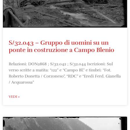
S/32.043 – Gruppo di uomini su un
ponte in costruzione a Campo Blenio
Relazioni: DON2868 ; S/32.042 ; S/32.044 Iscrizioni: Sul
verso scritte a matita: “122” e “Campo Bl.” e timbri: “Fot.
Roberto Donetta / Corzoneso”, “RDC” e “Eredi Ferd. Gianella
/ Acquarossa”
VEDI »