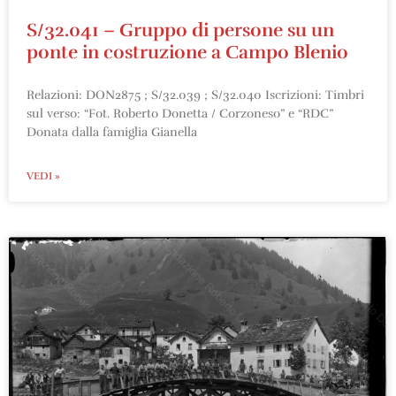
S/32.041 – Gruppo di persone su un
ponte in costruzione a Campo Blenio
Relazioni: DON2875 ; S/32.039 ; S/32.040 Iscrizioni: Timbri
sul verso: “Fot. Roberto Donetta / Corzoneso” e “RDC”
Donata dalla famiglia Gianella
VEDI »