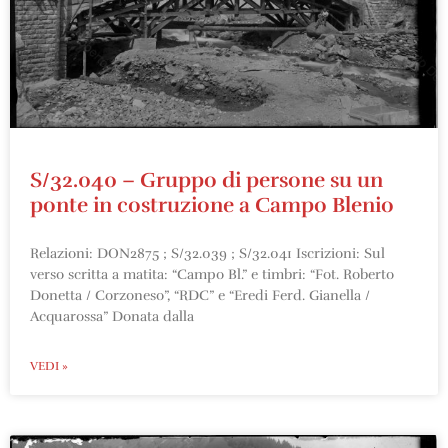
S/32.040 – Gruppo di persone su un
ponte in costruzione a Campo Blenio
Relazioni: DON2875 ; S/32.039 ; S/32.041 Iscrizioni: Sul
verso scritta a matita: “Campo Bl.” e timbri: “Fot. Roberto
Donetta / Corzoneso”, “RDC” e “Eredi Ferd. Gianella /
Acquarossa” Donata dalla
VEDI »