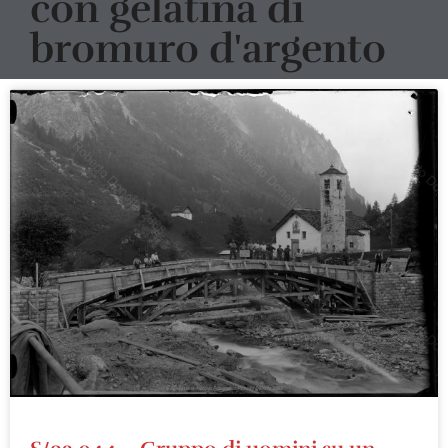
con gelatina di
bromuro d'argento