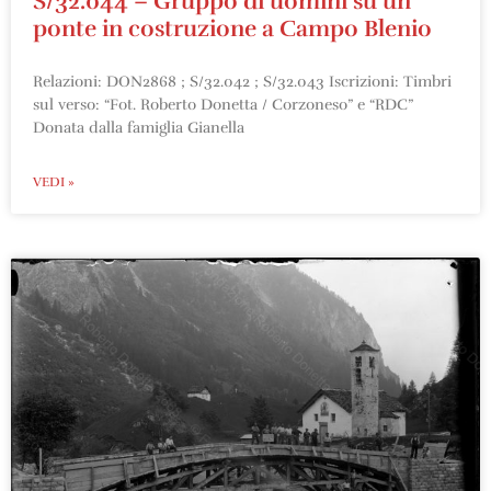
S/32.044 – Gruppo di uomini su un
ponte in costruzione a Campo Blenio
Relazioni: DON2868 ; S/32.042 ; S/32.043 Iscrizioni: Timbri
sul verso: “Fot. Roberto Donetta / Corzoneso” e “RDC”
Donata dalla famiglia Gianella
VEDI »