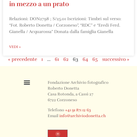
in mezzo a un prato
Relazioni: DON2798 ; S/25.01 Iscrizioni: Timbri sul verso:
“Fot. Roberto Donetta / Corzoneso”, “RDC” e “Eredi Ferd.
Gianella / Acquarossa” Donata dalla famiglia Gianella
VEDI »
« precedente
1
…
61
62
63
64
65
successivo »
Fondazione Archivio fotografico
Roberto Donetta
Casa Rotonda, a Cassì 27
6722 Corzoneso
Telefono
+41 91 871 12 63
Email
info@archiviodonetta.ch
0