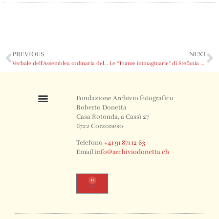
PREVIOUS
NEXT
Verbale dell’Assemblea ordinaria del 14.6.2025 dell’AAAD
Le “Trame immaginarie” di Stefania Beretta in mostra alla Casa Rotonda
Fondazione Archivio fotografico
Roberto Donetta
Casa Rotonda, a Cassì 27
6722 Corzoneso
Telefono
+41 91 871 12 63
Email
info@archiviodonetta.ch
0