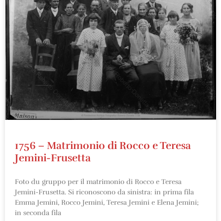
1756 – Matrimonio di Rocco e Teresa
Jemini-Frusetta
Foto du gruppo per il matrimonio di Rocco e Teresa
Jemini-Frusetta. Si riconoscono da sinistra: in prima fila
Emma Jemini, Rocco Jemini, Teresa Jemini e Elena Jemini;
in seconda fila