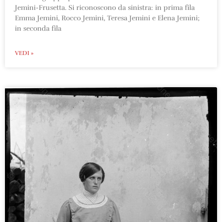
Jemini-Frusetta. Si riconoscono da sinistra: in prima fila
Emma Jemini, Rocco Jemini, Teresa Jemini e Elena Jemini;
in seconda fila
VEDI »