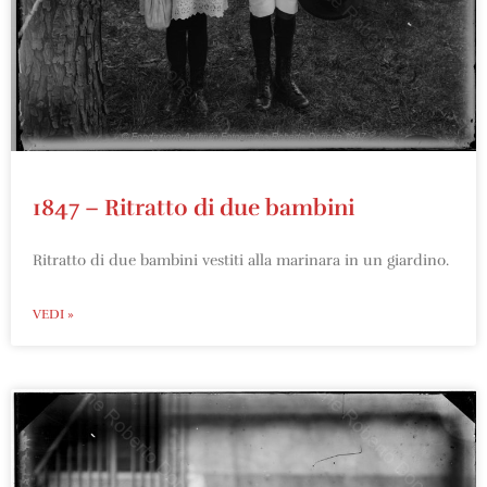
1847 – Ritratto di due bambini
Ritratto di due bambini vestiti alla marinara in un giardino.
VEDI »