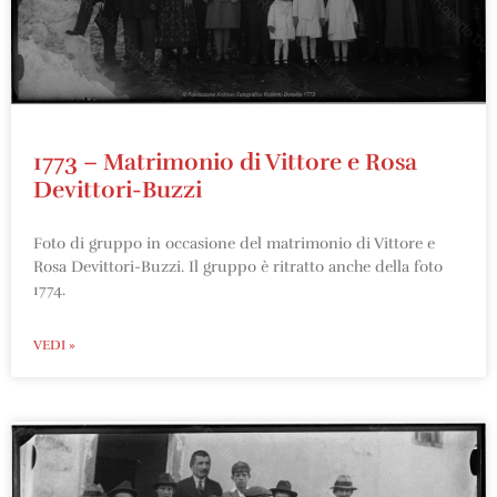
1773 – Matrimonio di Vittore e Rosa
Devittori-Buzzi
Foto di gruppo in occasione del matrimonio di Vittore e
Rosa Devittori-Buzzi. Il gruppo è ritratto anche della foto
1774.
VEDI »