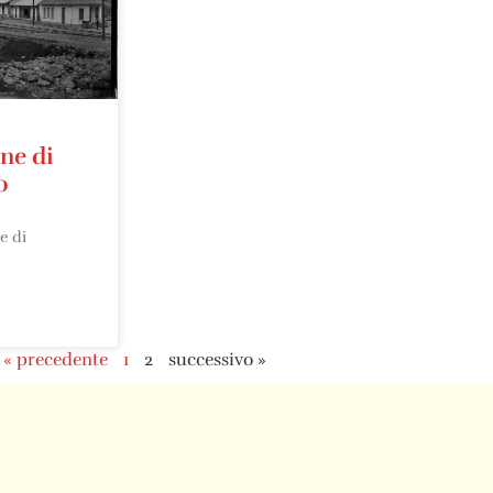
ne di
o
e di
« precedente
1
2
successivo »