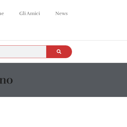
ne
Gli Amici
News
eno