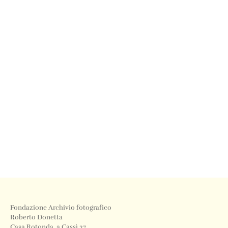
Fondazione Archivio fotografico
Roberto Donetta
Casa Rotonda, a Cassì 27