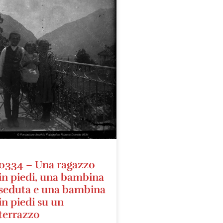
0334 – Una ragazzo
in piedi, una bambina
seduta e una bambina
in piedi su un
terrazzo