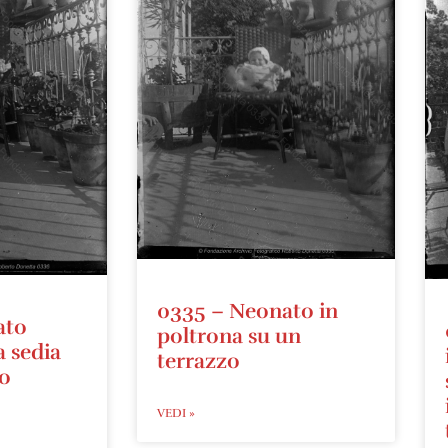
0335 – Neonato in
ato
poltrona su un
a sedia
terrazzo
zo
VEDI »