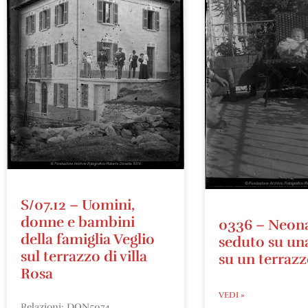
S/07.12 – Uomini,
donne e bambini
0336 – Neon
della famiglia Veglio
seduto su un
sul terrazzo di villa
su un terraz
Rosa
VEDI »
Relazioni: DON5074