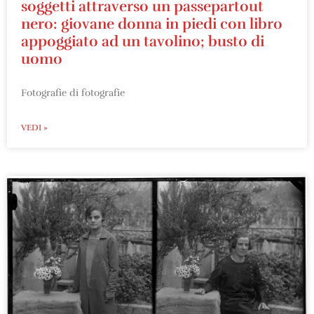
soggetti attraverso un passepartout
nero: giovane donna in piedi con libro
appoggiato ad un tavolino; busto di
uomo
Fotografie di fotografie
VEDI »