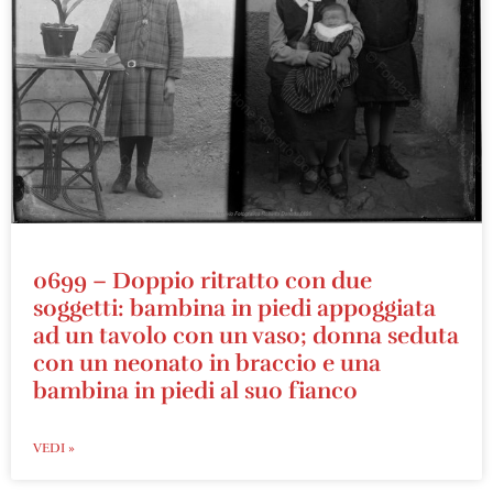
0699 – Doppio ritratto con due
soggetti: bambina in piedi appoggiata
ad un tavolo con un vaso; donna seduta
con un neonato in braccio e una
bambina in piedi al suo fianco
VEDI »