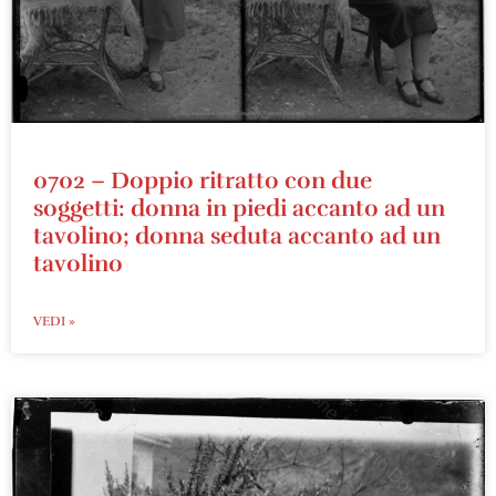
0702 – Doppio ritratto con due
soggetti: donna in piedi accanto ad un
tavolino; donna seduta accanto ad un
tavolino
VEDI »