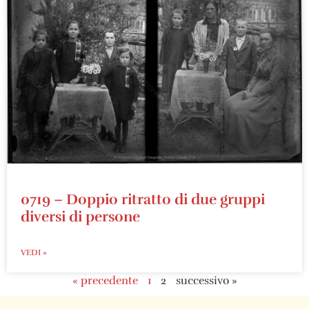
0719 – Doppio ritratto di due gruppi
diversi di persone
VEDI »
« precedente
1
2
successivo »