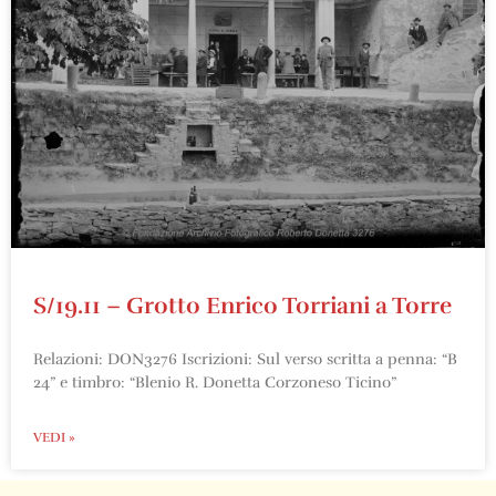
S/19.11 – Grotto Enrico Torriani a Torre
Relazioni: DON3276 Iscrizioni: Sul verso scritta a penna: “B
24” e timbro: “Blenio R. Donetta Corzoneso Ticino”
VEDI »