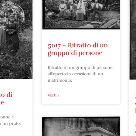
5017 – Ritratto di un
gruppo di persone
Ritratto di un gruppo di persone
all’aperto in occasione di un
matrimonio.
to di
VEDI »
ne
donne a
a un prato.