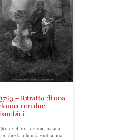
3763 – Ritratto di una
donna con due
bambini
Ritratto di una donna anziana
con due bambini davanti a una