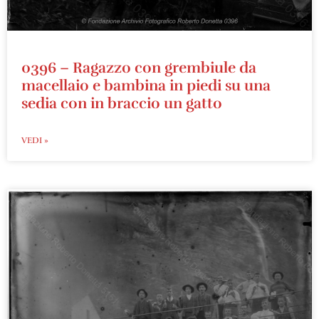
0396 – Ragazzo con grembiule da
macellaio e bambina in piedi su una
sedia con in braccio un gatto
VEDI »