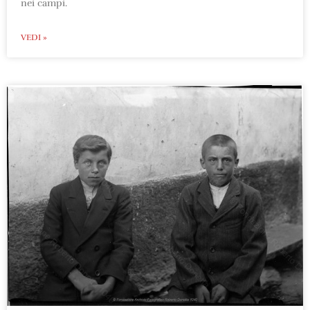
nei campi.
VEDI »