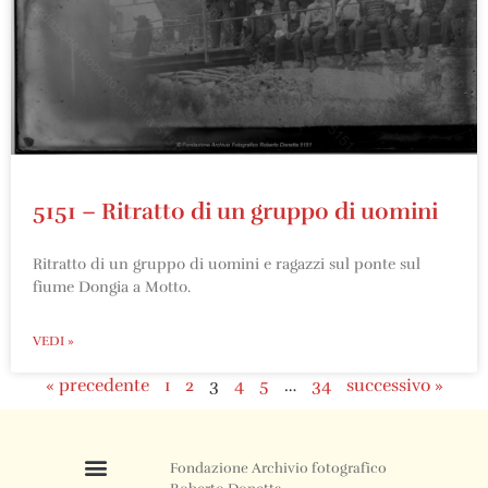
5151 – Ritratto di un gruppo di uomini
Ritratto di un gruppo di uomini e ragazzi sul ponte sul
fiume Dongia a Motto.
VEDI »
« precedente
1
2
3
4
5
…
34
successivo »
Fondazione Archivio fotografico