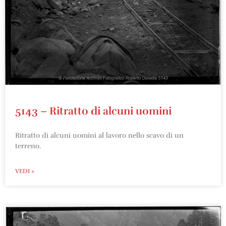
5143 – Ritratto di alcuni uomini
Ritratto di alcuni uomini al lavoro nello scavo di un
terreno.
VEDI »