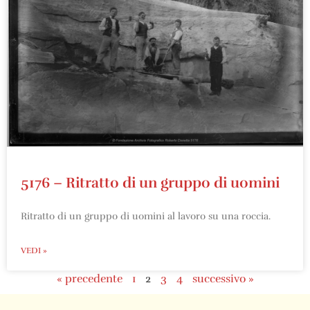
5176 – Ritratto di un gruppo di uomini
Ritratto di un gruppo di uomini al lavoro su una roccia.
VEDI »
« precedente
1
2
3
4
successivo »