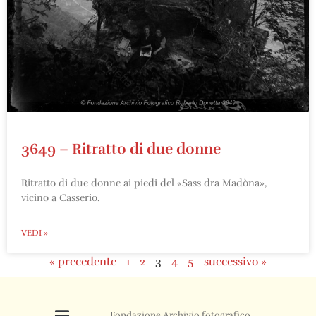
3649 – Ritratto di due donne
Ritratto di due donne ai piedi del «Sass dra Madòna»,
vicino a Casserio.
VEDI »
« precedente
1
2
3
4
5
successivo »
Fondazione Archivio fotografico