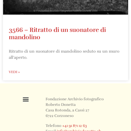
3566 – Ritratto di un suonatore di
mandolino
Ritratto di un suonatore di mandolino seduto su un muro
all’aperto.
VEDI »
Fondazione Archivio fotografico
Roberto Donetta
Casa Rotonda, a Cassì 27
6722 Corzoneso
Telefono
+41 91 871 12 63