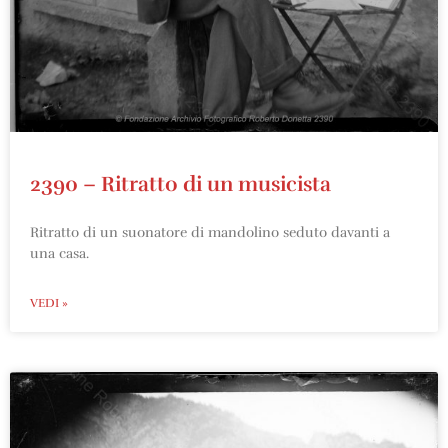
2390 – Ritratto di un musicista
Ritratto di un suonatore di mandolino seduto davanti a
una casa.
VEDI »