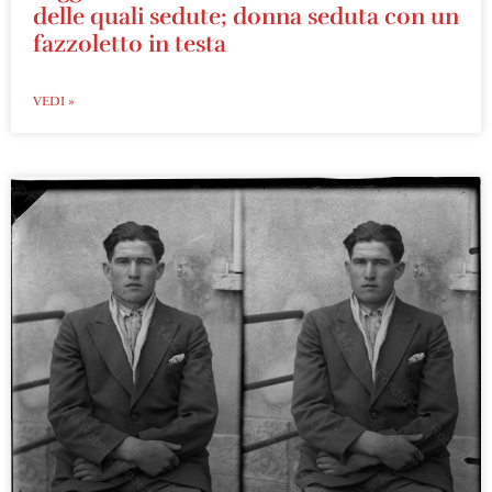
delle quali sedute; donna seduta con un
fazzoletto in testa
VEDI »