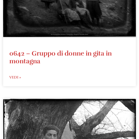
0642 – Gruppo di donne in gita in
montagna
VEDI »