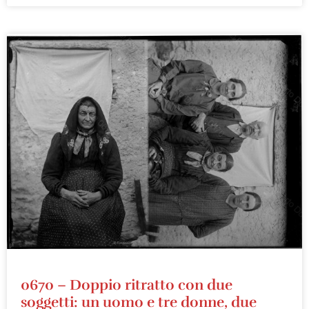
0670 – Doppio ritratto con due
soggetti: un uomo e tre donne, due