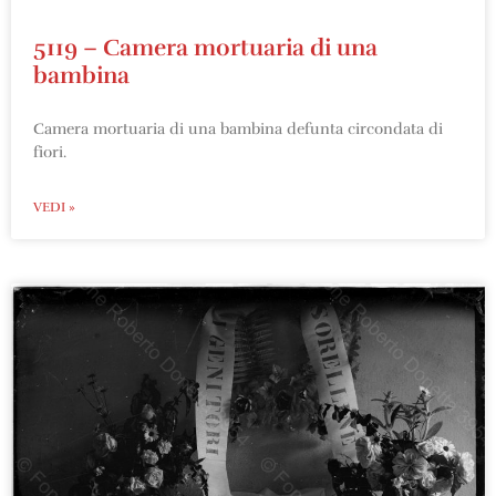
5119 – Camera mortuaria di una
bambina
Camera mortuaria di una bambina defunta circondata di
fiori.
VEDI »