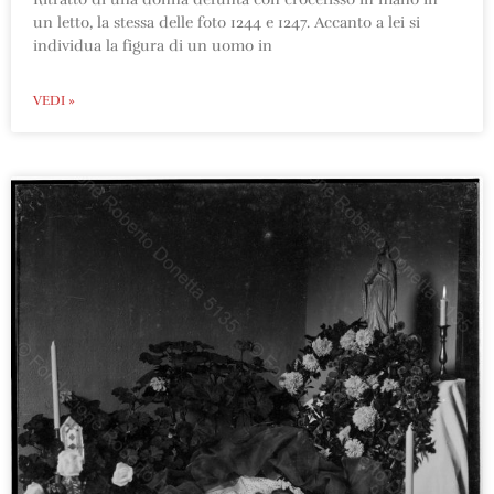
un letto, la stessa delle foto 1244 e 1247. Accanto a lei si
individua la figura di un uomo in
VEDI »