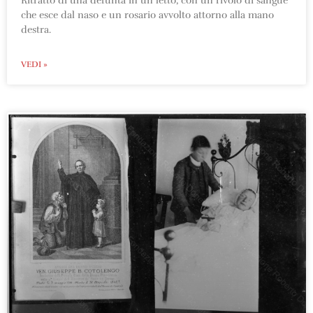
Ritratto di una defunta in un letto, con un rivolo di sangue
che esce dal naso e un rosario avvolto attorno alla mano
destra.
VEDI »