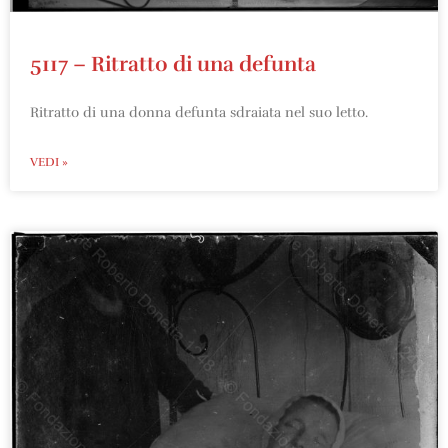
5117 – Ritratto di una defunta
Ritratto di una donna defunta sdraiata nel suo letto.
VEDI »