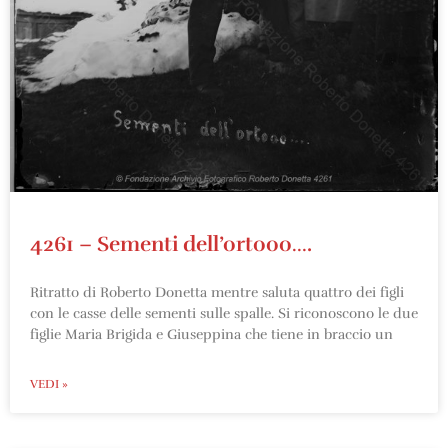
4261 – Sementi dell’ortooo….
Ritratto di Roberto Donetta mentre saluta quattro dei figli
con le casse delle sementi sulle spalle. Si riconoscono le due
figlie Maria Brigida e Giuseppina che tiene in braccio un
VEDI »