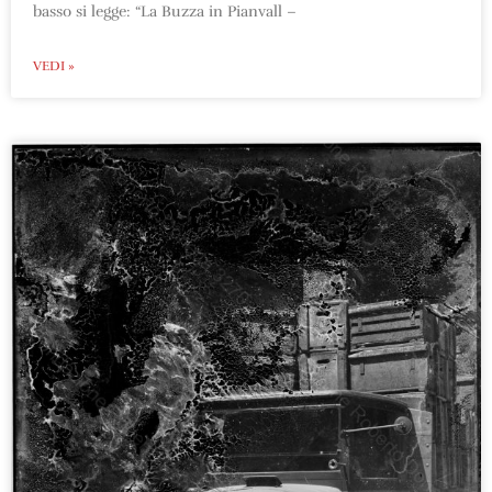
basso si legge: “La Buzza in Pianvall –
VEDI »