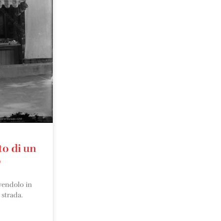
to di un
o
ivendolo in
 strada.