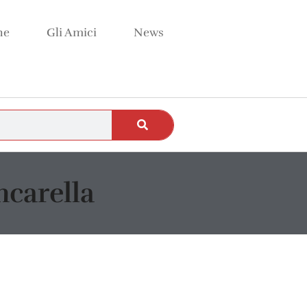
ne
Gli Amici
News
ncarella