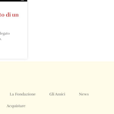
to di un
legato
.
La Fondazione
Gli Amici
News
Acquistare