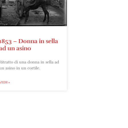
1853 – Donna in sella
ad un asino
Ritratto di una donna in sella ad
un asino in un cortile.
VEDI »