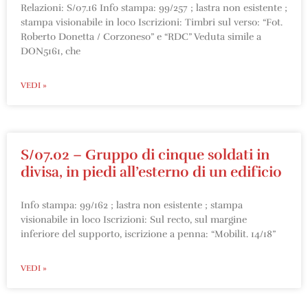
Relazioni: S/07.16 Info stampa: 99/257 ; lastra non esistente ;
stampa visionabile in loco Iscrizioni: Timbri sul verso: “Fot.
Roberto Donetta / Corzoneso” e “RDC” Veduta simile a
DON5161, che
VEDI »
S/07.02 – Gruppo di cinque soldati in
divisa, in piedi all’esterno di un edificio
Info stampa: 99/162 ; lastra non esistente ; stampa
visionabile in loco Iscrizioni: Sul recto, sul margine
inferiore del supporto, iscrizione a penna: “Mobilit. 14/18”
VEDI »