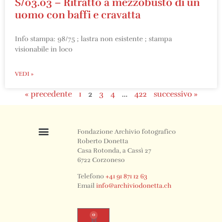
S/03.03 – Ritratto a mezzobusto di un
uomo con baffi e cravatta
Info stampa: 98/75 ; lastra non esistente ; stampa
visionabile in loco
VEDI »
« precedente
1
2
3
4
…
422
successivo »
Fondazione Archivio fotografico
Roberto Donetta
Casa Rotonda, a Cassì 27
6722 Corzoneso
Telefono
+41 91 871 12 63
Email
info@archiviodonetta.ch
0