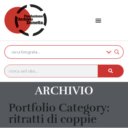
ARCHIVIO
Portfolio Category:
ritratti di coppie