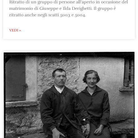
Ritratto di un gruppo di persone all’aperto in occasione del
matrimonio di Giuseppe e Ilda Derighetti. Il gruppo è
ritratto anche negli scatti 5003 e 5004.
VEDI »