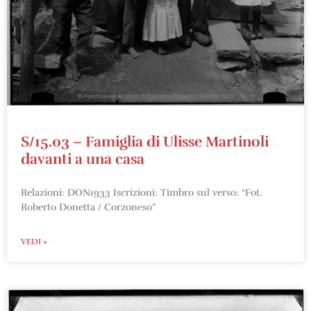
S/15.03 – Famiglia di Ulisse Martinoli
davanti a una casa
Relazioni: DON1933 Iscrizioni: Timbro sul verso: “Fot.
Roberto Donetta / Corzoneso”
VEDI »