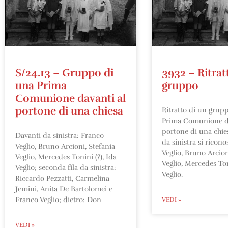
S/24.13 – Gruppo di
3932 – Ritrat
una Prima
gruppo
Comunione davanti al
portone di una chiesa
Ritratto di un grup
Prima Comunione da
portone di una chie
Davanti da sinistra: Franco
da sinistra si ricon
Veglio, Bruno Arcioni, Stefania
Veglio, Bruno Arcion
Veglio, Mercedes Tonini (?), Ida
Veglio, Mercedes Ton
Veglio; seconda fila da sinistra:
Veglio.
Riccardo Pezzatti, Carmelina
Jemini, Anita De Bartolomei e
Franco Veglio; dietro: Don
VEDI »
VEDI »