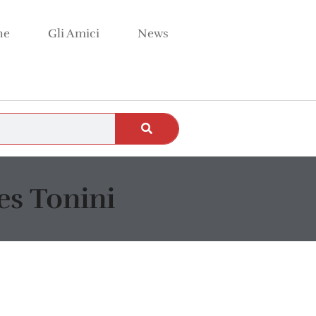
ne
Gli Amici
News
es Tonini