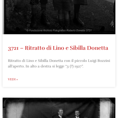
3721 – Ritratto di Lino e Sibilla Donetta
Ritratto di Lino e Sibilla Donetta con il piccolo Luigi Bozzini
all’aperto. In alto a destra si legge “3 (?) 1927”.
VEDI »