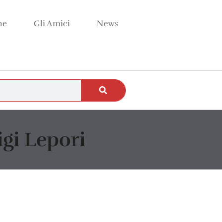
ne
Gli Amici
News
gi Lepori