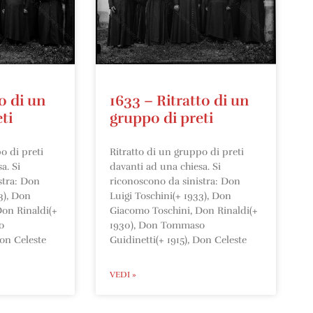
o di un
1633 – Ritratto di un
ti
gruppo di preti
o di preti
Ritratto di un gruppo di preti
a. Si
davanti ad una chiesa. Si
stra: Don
riconoscono da sinistra: Don
3), Don
Luigi Toschini(+ 1933), Don
on Rinaldi(+
Giacomo Toschini, Don Rinaldi(+
o
1930), Don Tommaso
Don Celeste
Guidinetti(+ 1915), Don Celeste
VEDI »