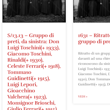
S/13.13 – Gruppo di
1631 – Ritratt
preti, da sinistra: Don
gruppo di pre
Luigi Toschini(+ 1933),
Giacomo Toschini,
Ritratto di un grupp
davanti ad una chies
Rinaldi(+ 1930),
riconoscono da sini
Celeste Ferrari(+ 1918),
Luigi Toschini(+ 193
Tommaso
Giacomo Toschini, D
Guidinetti(+ 1915),
1930), Don Tommas
Luigi Lepori,
Guidinetti(+ 1915), 
Gioacchino
Valchera(+ 1923),
VEDI »
Monsignor Brioschi,
Giulio Ferrari(+ 1915),