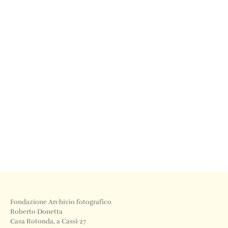
Fondazione Archivio fotografico
Roberto Donetta
Casa Rotonda, a Cassì 27