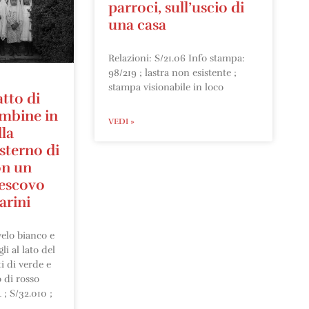
parroci, sull’uscio di
una casa
Relazioni: S/21.06 Info stampa:
98/219 ; lastra non esistente ;
stampa visionabile in loco
atto di
mbine in
VEDI »
la
esterno di
on un
vescovo
arini
elo bianco e
li al lato del
i di verde e
 di rosso
; S/32.010 ;