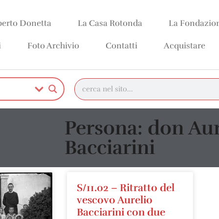
erto Donetta
La Casa Rotonda
La Fondazio
i
Foto Archivio
Contatti
Acquistare
Persona: don Aur
Bacciarini
S/11.02 – Ritratto del
vescovo Aurelio
Bacciarini con due