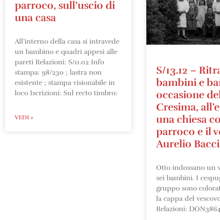
parroco, sull’uscio di
una casa
All’interno della casa si intravede
un bambino e quadri appesi alle
pareti Relazioni: S/11.02 Info
S/13.12 – Ritr
stampa: 98/230 ; lastra non
bambini e ba
esistente ; stampa visionabile in
occasione del
loco Iscrizioni: Sul recto timbro:
Cresima, all’
una chiesa c
VEDI »
parroco e il 
Aurelio Bacci
Otto indossano un v
sei bambini. I cespug
gruppo sono colorat
la cappa del vescovo
Relazioni: DON3864 