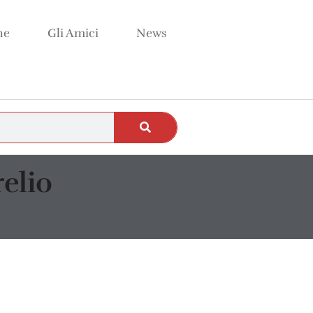
ne
Gli Amici
News
elio