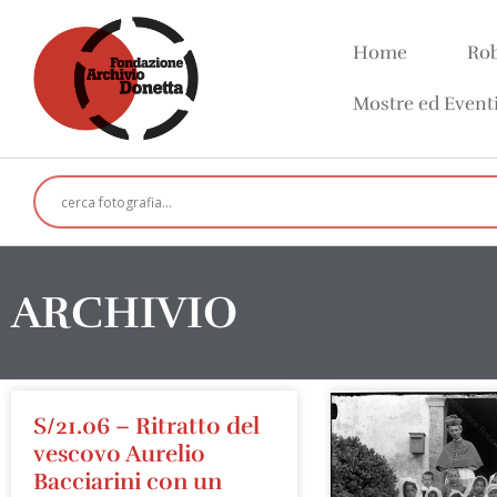
Home
Rob
Mostre ed Event
ARCHIVIO
S/21.06 – Ritratto del
vescovo Aurelio
Bacciarini con un