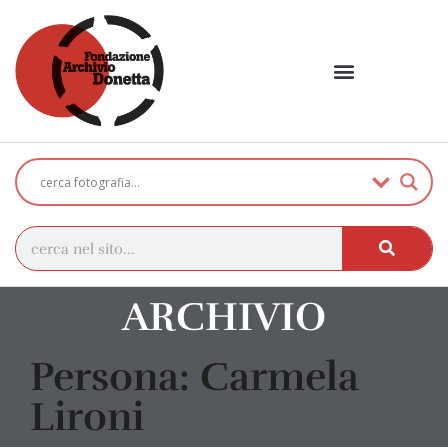
ARCHIVIO
Persona: Carmela
Lironi