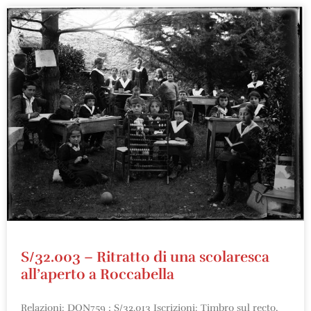
S/32.003 – Ritratto di una scolaresca
all’aperto a Roccabella
Relazioni: DON759 ; S/32.013 Iscrizioni: Timbro sul recto,