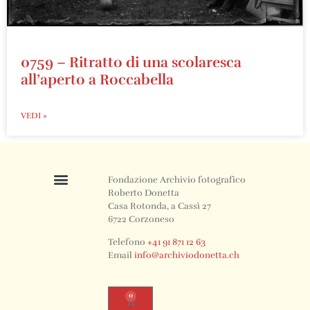
0759 – Ritratto di una scolaresca
all’aperto a Roccabella
VEDI »
Fondazione Archivio fotografico
Roberto Donetta
Casa Rotonda, a Cassì 27
6722 Corzoneso
Telefono
+41 91 871 12 63
Email
info@archiviodonetta.ch
0