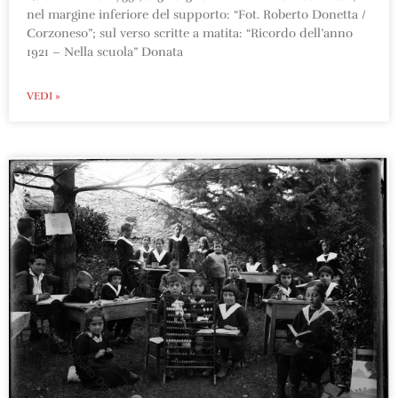
nel margine inferiore del supporto: “Fot. Roberto Donetta /
Corzoneso”; sul verso scritte a matita: “Ricordo dell’anno
1921 – Nella scuola” Donata
VEDI »