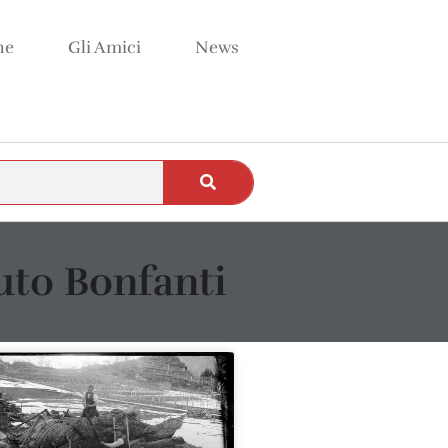
ne
Gli Amici
News
uto Bonfanti