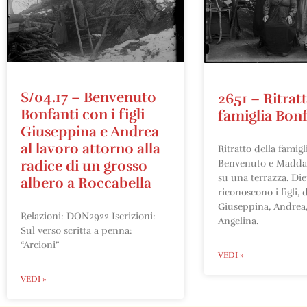
S/04.17 – Benvenuto
2651 – Ritratt
Bonfanti con i figli
famiglia Bonf
Giuseppina e Andrea
al lavoro attorno alla
Ritratto della famigl
radice di un grosso
Benvenuto e Maddal
su una terrazza. Die
albero a Roccabella
riconoscono i figli, d
Giuseppina, Andrea,
Relazioni: DON2922 Iscrizioni:
Angelina.
Sul verso scritta a penna:
“Arcioni”
VEDI »
VEDI »