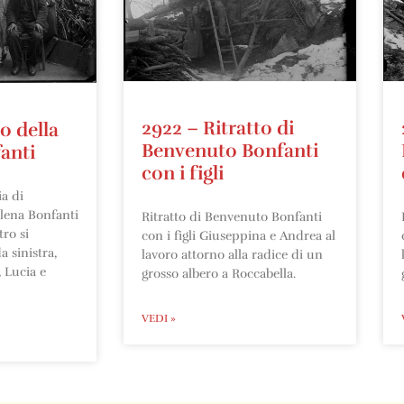
2922 – Ritratto di
o della
Benvenuto Bonfanti
anti
con i figli
ia di
ena Bonfanti
Ritratto di Benvenuto Bonfanti
tro si
con i figli Giuseppina e Andrea al
a sinistra,
lavoro attorno alla radice di un
 Lucia e
grosso albero a Roccabella.
VEDI »