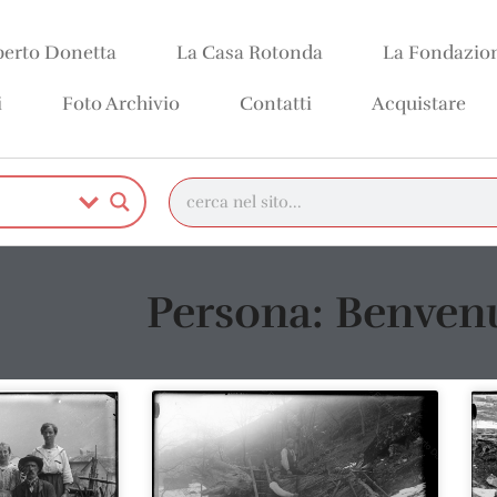
erto Donetta
La Casa Rotonda
La Fondazio
i
Foto Archivio
Contatti
Acquistare
Persona: Benven