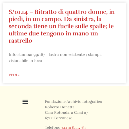
S/01.14 – Ritratto di quattro donne, in
piedi, in un campo. Da sinistra, la
seconda tiene un fucile sulle spalle; le
ultime due tengono in mano un
rastrello
Info stampa: 99/167 ; lastra non esistente ; stampa
visionabile in loco
VEDI »
Roberto Donetta
La Casa Rotonda
La Fondazione
Mostre ed Eventi
Foto Archivio
Fondazione Archivio fotografico
Roberto Donetta
Casa Rotonda, a Cassì 27
6722 Corzoneso
Telefono
+41 91 871 12 63