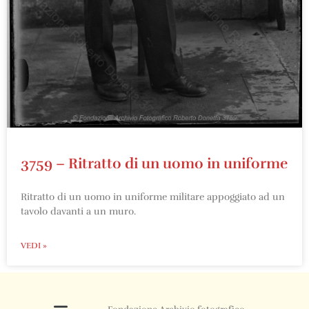
3759 – Ritratto di un uomo in uniforme
Ritratto di un uomo in uniforme militare appoggiato ad un
tavolo davanti a un muro.
VEDI »