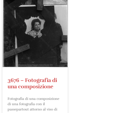
3676 – Fotografia di
una composizione
Fotografia di una composizione
di una fotografia con il
passepartout attorno al viso di