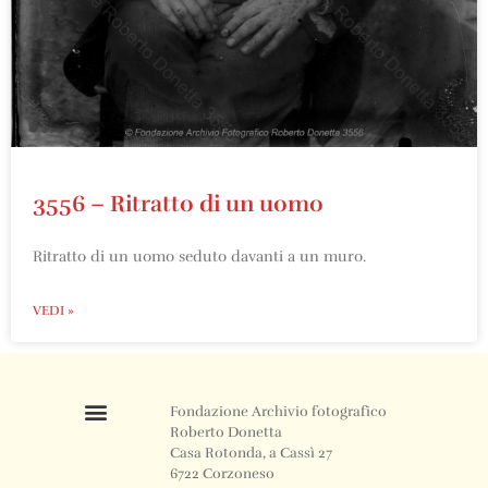
3556 – Ritratto di un uomo
Ritratto di un uomo seduto davanti a un muro.
VEDI »
Fondazione Archivio fotografico
Roberto Donetta
Casa Rotonda, a Cassì 27
6722 Corzoneso