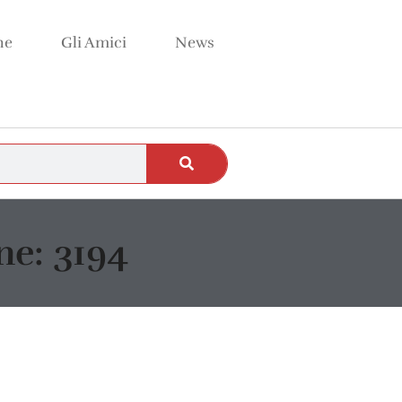
ne
Gli Amici
News
e: 3194