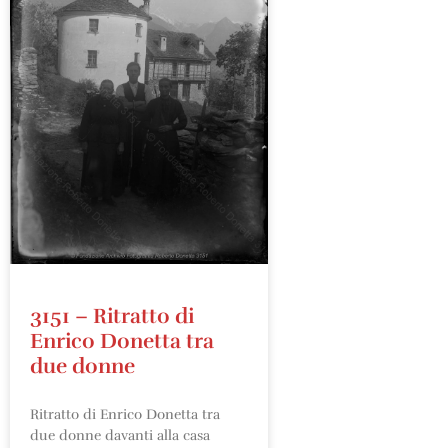
3151 – Ritratto di
Enrico Donetta tra
due donne
Ritratto di Enrico Donetta tra
due donne davanti alla casa