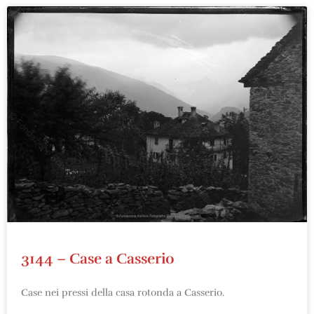
3144 – Case a Casserio
Case nei pressi della casa rotonda a Casserio.