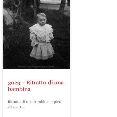
3029 – Ritratto di una
bambina
Ritratto di una bambina in piedi
all’aperto.