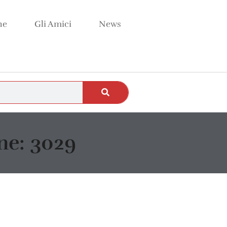
ne
Gli Amici
News
e: 3029