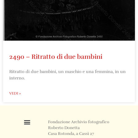
2490 – Ritratto di due bambini
Ritratto di due bambini, un maschio e una femmina, in un
interno.
VEDI »
Fondazione Archivio fotografico
Roberto Donetta
Casa Rotonda, a Cassì 27