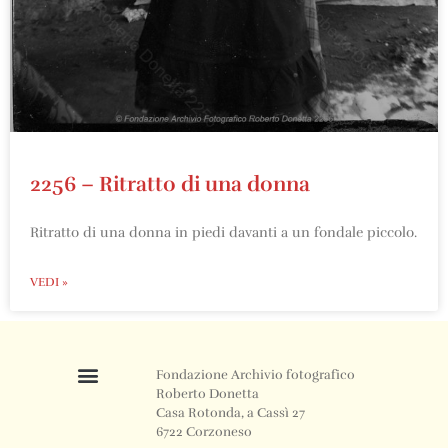
2256 – Ritratto di una donna
Ritratto di una donna in piedi davanti a un fondale piccolo.
VEDI »
Fondazione Archivio fotografico
Roberto Donetta
Casa Rotonda, a Cassì 27
6722 Corzoneso