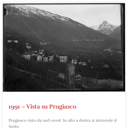
1991 – Vista su Prugiasco
Prugiasco visto da sud-ovest. In alto a destra si intravede il
Sosto.