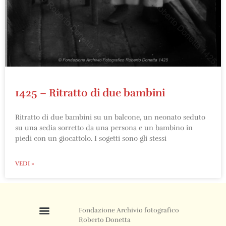
1425 – Ritratto di due bambini
Ritratto di due bambini su un balcone, un neonato seduto
su una sedia sorretto da una persona e un bambino in
piedi con un giocattolo. I sogetti sono gli stessi
VEDI »
Fondazione Archivio fotografico
Roberto Donetta