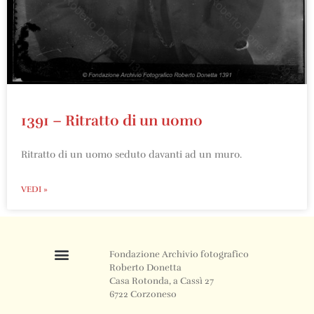
1391 – Ritratto di un uomo
Ritratto di un uomo seduto davanti ad un muro.
VEDI »
Fondazione Archivio fotografico
Roberto Donetta
Casa Rotonda, a Cassì 27
6722 Corzoneso