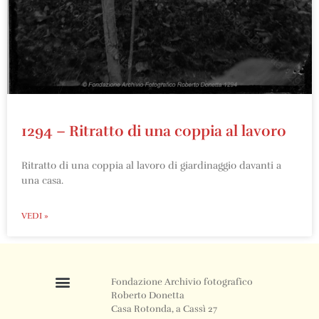
1294 – Ritratto di una coppia al lavoro
Ritratto di una coppia al lavoro di giardinaggio davanti a
una casa.
VEDI »
Fondazione Archivio fotografico
Roberto Donetta
Casa Rotonda, a Cassì 27