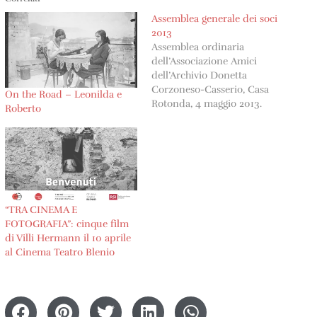
Assemblea generale dei soci
2013
Assemblea ordinaria
dell’Associazione Amici
dell’Archivio Donetta
Corzoneso-Casserio, Casa
On the Road – Leonilda e
Rotonda, 4 maggio 2013.
Roberto
Assemblea ordinaria
dell’Associazione Amici
dell’Archivio
DonettaCorzoneso-Casserio,
Casa Rotonda, 4 maggio
2013.Presenti (15): per il
comitato: Michelle Müller,
“TRA CINEMA E
Carla Agustoni, Antonio
FOTOGRAFIA”: cinque film
Mariotti, Mirco Arcioni,
di Villi Hermann il 10 aprile
Claudio Bozzini 1) Nomina
al Cinema Teatro Blenio
del presidente del giorno e
di due scrutatoriAntonio
Mariotti apre l'assemblea…