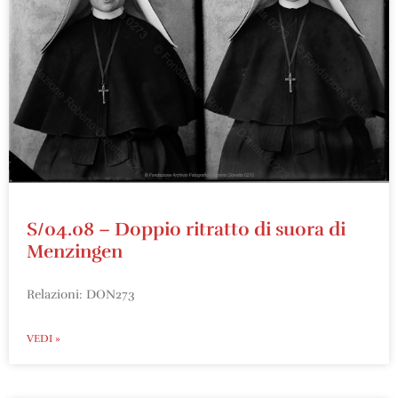
S/04.08 – Doppio ritratto di suora di
Menzingen
Relazioni: DON273
VEDI »