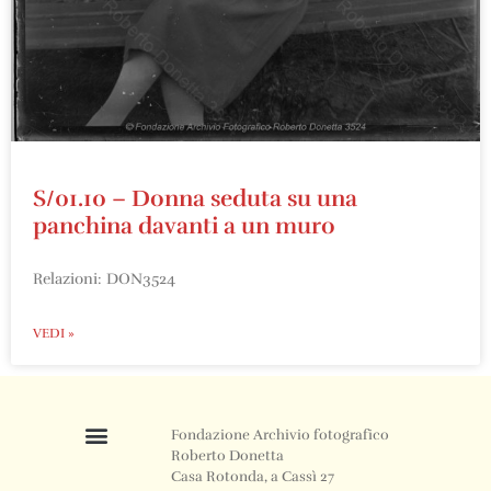
S/01.10 – Donna seduta su una
panchina davanti a un muro
Relazioni: DON3524
VEDI »
Fondazione Archivio fotografico
Roberto Donetta
Casa Rotonda, a Cassì 27