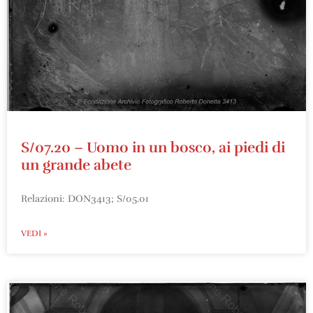
S/07.20 – Uomo in un bosco, ai piedi di
un grande abete
Relazioni: DON3413; S/05.01
VEDI »