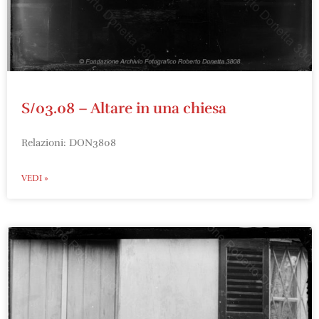
S/03.08 – Altare in una chiesa
Relazioni: DON3808
VEDI »